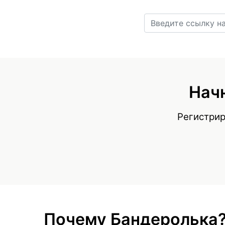
Начн
Регистрир
Почему Бандеролька