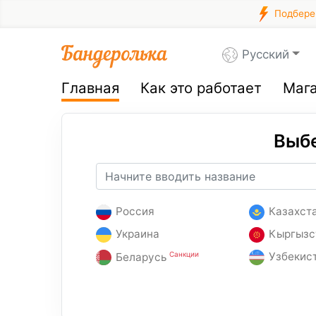
Подберем
Русский
Главная
Как это работает
Маг
Выбе
Россия
Казахст
Украина
Кыргызс
Санкции
Узбекис
Беларусь