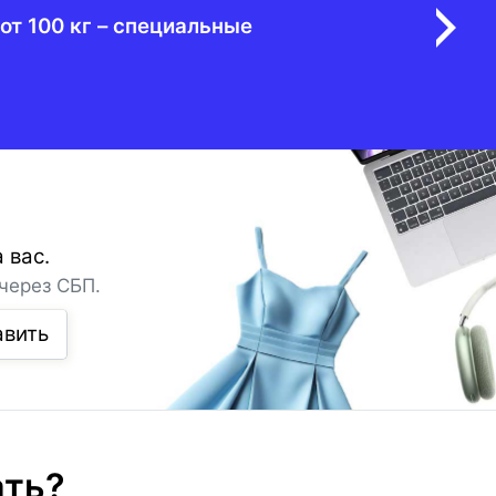
от 100 кг – специальные
 вас.
через СБП.
авить
ать?