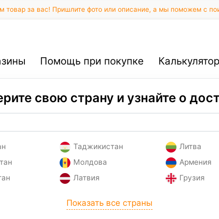
 товар за вас! Пришлите фото или описание, а мы поможем с по
азины
Помощь при покупке
Калькулято
рите свою страну и узнайте о дос
ан
Таджикистан
Литва
тан
Молдова
Армения
тан
Латвия
Грузия
Показать все страны