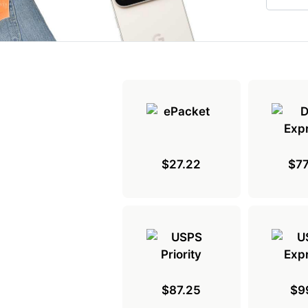
$27.22
$77
$87.25
$9