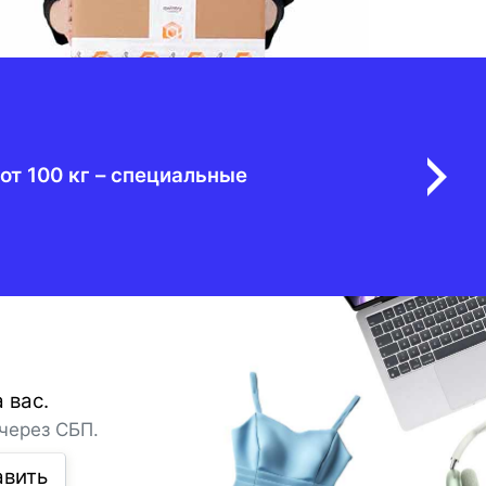
от 100 кг – специальные
 вас.
через СБП.
авить