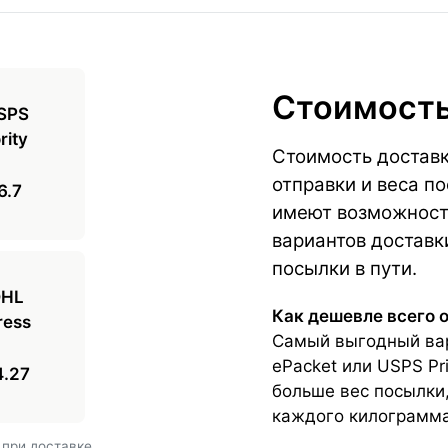
Стоимость
Стоимость доставк
отправки и веса п
6.7
имеют возможность
вариантов доставк
посылки в пути.
Как дешевле всего 
Самый выгодный вар
ePacket или USPS Pri
4.27
больше вес посылки
каждого килограмма
 при доставке