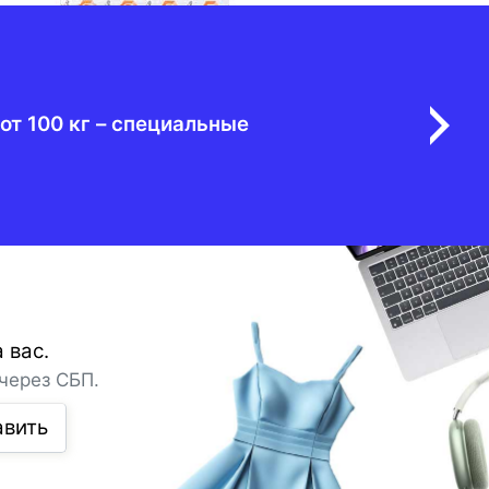
от 100 кг – специальные
 вас.
через СБП.
авить