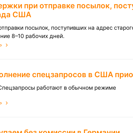
ержки при отправке посылок, пост
ада США
отправки посылок, поступивших на адрес старог
ение 8–10 рабочих дней.
ь
олнение спецзапросов в США при
Спецзапросы работают в обычном режиме
ь
упаем без комиссии в Германии