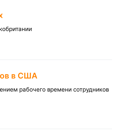
х
кобритании
сов в США
щением рабочего времени сотрудников