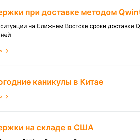
ержки при доставке методом Qwint
 ситуации на Ближнем Востоке сроки доставки Qw
дней
ь
огодние каникулы в Китае
ь
ержки на складе в США