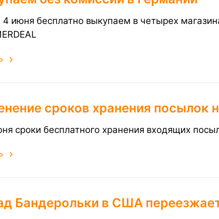
о 4 июня бесплатно выкупаем в четырех магази
ERDEAL
ь
енение сроков хранения посылок 
юня сроки бесплатного хранения входящих посы
ь
ад Бандерольки в США переезжает: