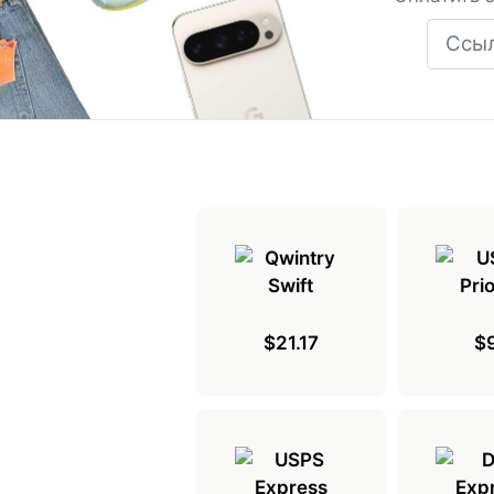
$21.17
$