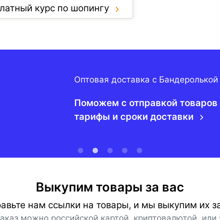
латный курс по шопингу
Оптовая доставка с Бандеролькой
Поможем с отправкой товаров 
тарифы и сроки доставки
Выкупим товары за вас
авьте нам ссылки на товары, и мы выкупим их за
заказ можно российской картой, криптовалютой, или 