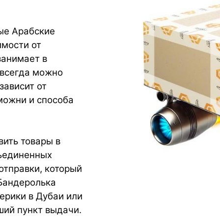
ые Арабские
имости от
занимает в
 всегда можно
зависит от
можни и способа
ить товары в
бъединенных
отправки, который
 Бандеролька
ерики в Дубаи или
ший пункт выдачи.