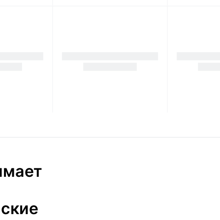
имает
бские