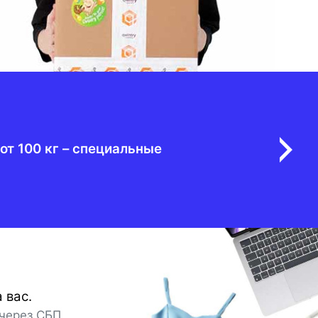
от 100 кг – специальные
 вас.
через СБП.