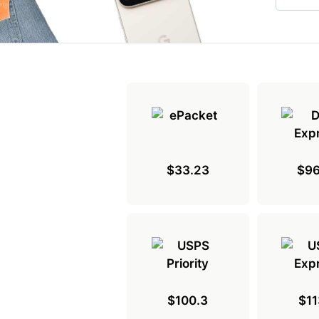
$33.23
$96
$100.3
$11