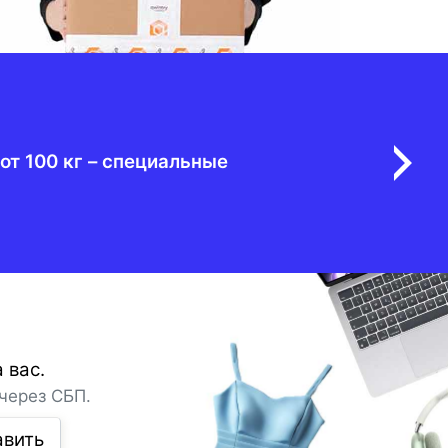
от 100 кг – специальные
 вас.
через СБП.
авить