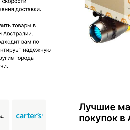
, скорости
ения доставки.
ить товары в
и Австралии.
одходит вам по
антирует надежную
ругие города
чи.
Лучшие ма
покупок в