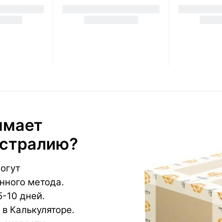
имает
встралию?
огут
нного метода.
-10 дней.
в Калькуляторе.