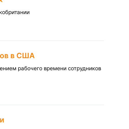
кобритании
сов в США
щением рабочего времени сотрудников
и