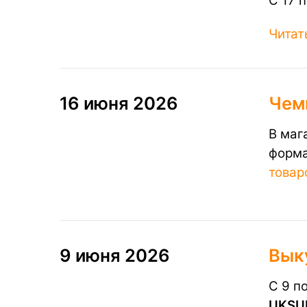
C 17 
Читат
16 июня 2026
Чем
В маг
форма
товар
9 июня 2026
​Вык
С 9 п
UKSU