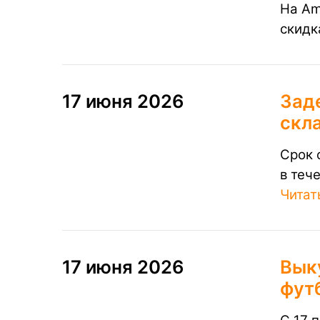
На Am
скидк
17 июня 2026
Зад
скл
Срок 
в теч
Читат
17 июня 2026
Вык
фут