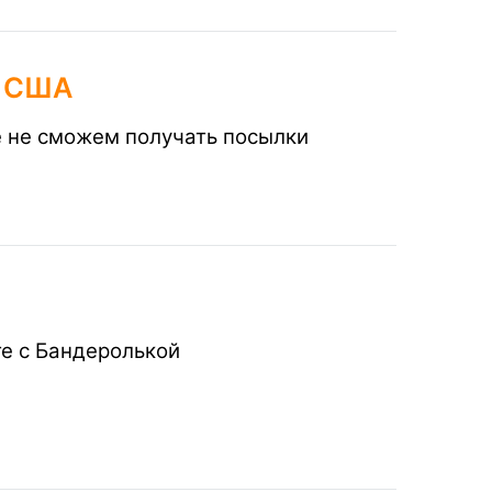
в США
е не сможем получать посылки
те с Бандеролькой