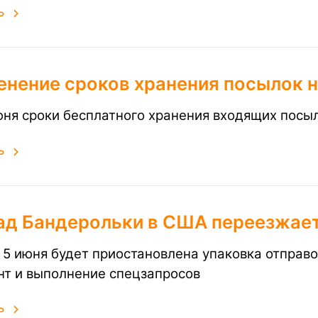
ь
енение сроков хранения посылок 
юня сроки бесплатного хранения входящих посы
ь
ад Бандерольки в США переезжает:
о 5 июня будет приостановлена упаковка отправ
нт и выполнение спецзапросов
ь