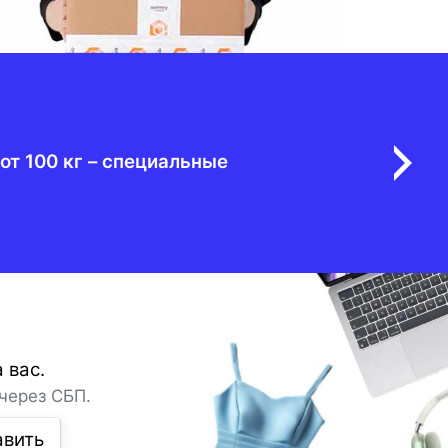
от 100 кг – специальные
 вас.
через СБП.
авить