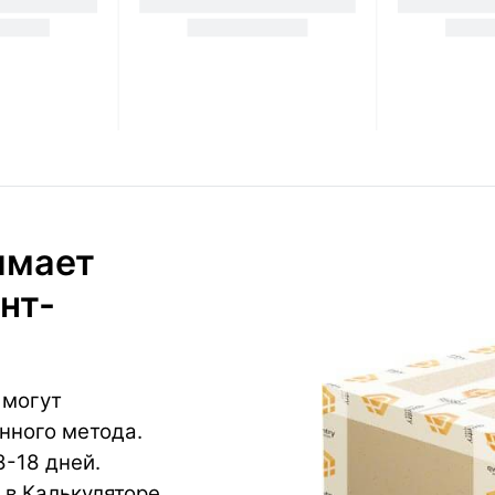
имает
нт-
 могут
нного метода.
8-18 дней.
в Калькуляторе.