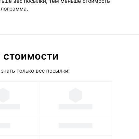
ольше вес посылки, тем меньше стоимость
илограмма.
и стоимости
знать только вес посылки!