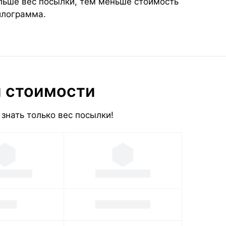
ольше вес посылки, тем меньше стоимость
илограмма.
и стоимости
знать только вес посылки!