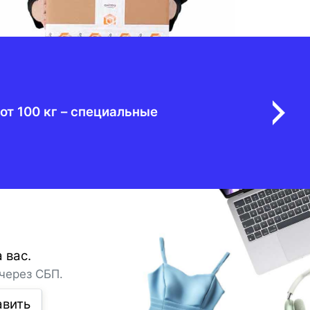
от 100 кг – специальные
 вас.
через СБП.
авить