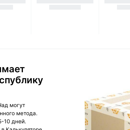
имает
еспублику
Чад могут
нного метода.
-10 дней.
в Калькуляторе.