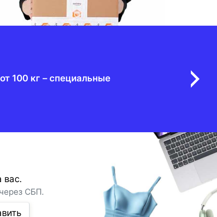
от 100 кг – специальные
 вас.
через СБП.
авить