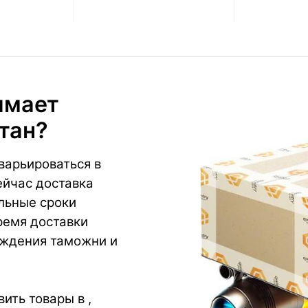
имает
тан?
варьироваться в
ейчас доставка
альные сроки
ремя доставки
хождения таможни и
ть товары в ,