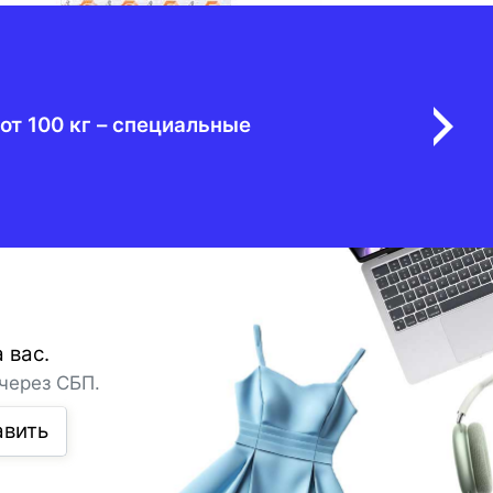
от 100 кг – специальные
 вас.
через СБП.
авить