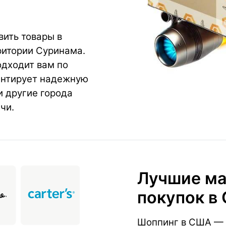
ить товары в
ритории Суринама.
одходит вам по
антирует надежную
и другие города
чи.
Лучшие ма
покупок в
Шоппинг в США — 