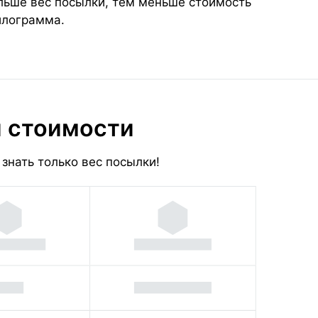
ольше вес посылки, тем меньше стоимость
илограмма.
и стоимости
знать только вес посылки!