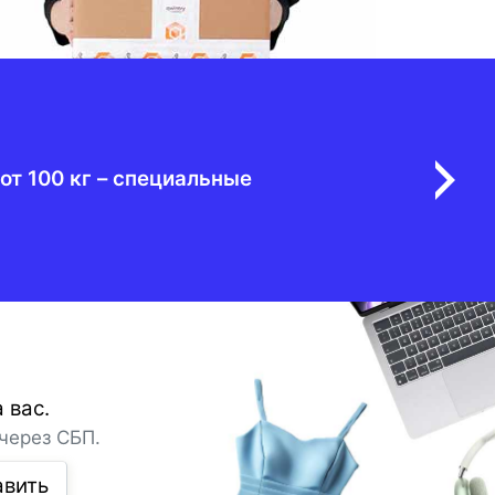
от 100 кг – специальные
 вас.
через СБП.
авить