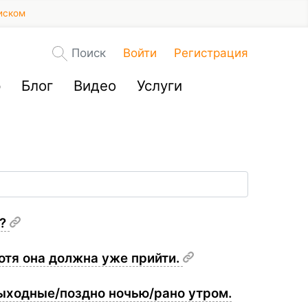
иском
Поиск
Войти
Регистрация
р
Блог
Видео
Услуги
т?
хотя она должна уже прийти.
ыходные/поздно ночью/рано утром.