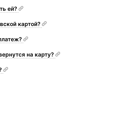
ить ей?
овской картой?
 платеж?
 вернутся на карту?
а?