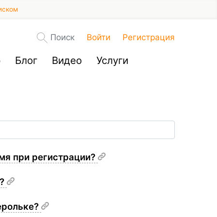
иском
Поиск
Войти
Регистрация
р
Блог
Видео
Услуги
имя при регистрации?
е?
ерольке?