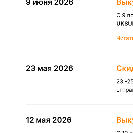
9 июня 2026
​Вык
С 9 п
UKSU
Читат
23 мая 2026
Ски
23 -2
отпра
12 мая 2026
Вык