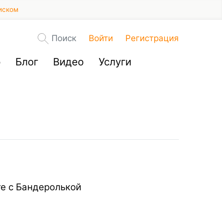
иском
Поиск
Войти
Регистрация
р
Блог
Видео
Услуги
те с Бандеролькой