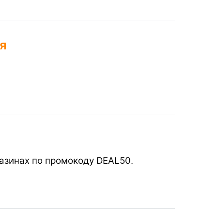
я
газинах по промокоду DEAL50.