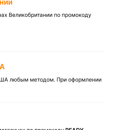
ании
инах Великобритании по промокоду
ША
 США любым методом. При оформлении