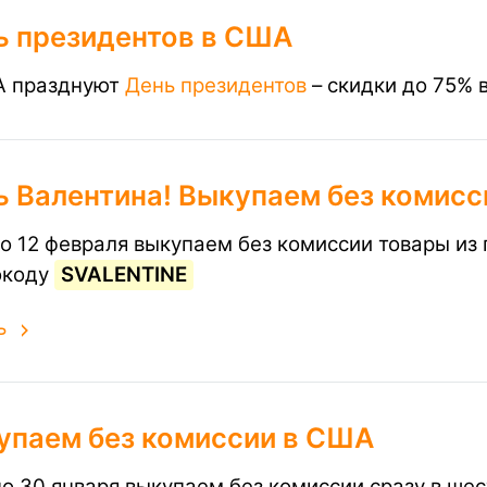
ь президентов в США
А празднуют
День президентов
– скидки до 75% 
 Валентина! Выкупаем без комисси
по 12 февраля выкупаем без комиссии товары из
окоду
SVALENTINE
ь
упаем без комиссии в США
по 30 января выкупаем без комиссии сразу в ше