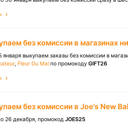
ь
упаем без комиссии в магазинах н
15 января выкупаем заказы без комиссии в мага
cateur
,
Fleur Du Mal
по
промокоду
GIFT26
ь
паем без комиссии в Joe's New Ba
по 26 декабря, промокод
JOES25