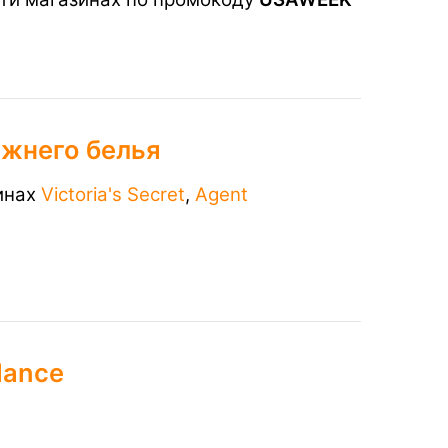
ижнего белья
зинах
Victoria's Secret
,
Agent
lance