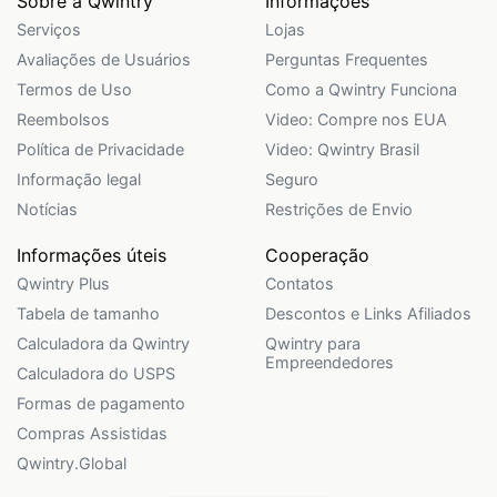
Sobre a Qwintry
Informações
Serviços
Lojas
Avaliações de Usuários
Perguntas Frequentes
Termos de Uso
Como a Qwintry Funciona
Reembolsos
Video: Compre nos EUA
Política de Privacidade
Video: Qwintry Brasil
Informação legal
Seguro
Notícias
Restrições de Envio
Informações úteis
Cooperação
Qwintry Plus
Contatos
Tabela de tamanho
Descontos e Links Afiliados
Calculadora da Qwintry
Qwintry para
Empreendedores
Calculadora do USPS
Formas de pagamento
Compras Assistidas
Qwintry.Global