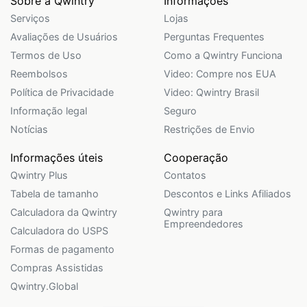
Sobre a Qwintry
Informações
Serviços
Lojas
Avaliações de Usuários
Perguntas Frequentes
Termos de Uso
Como a Qwintry Funciona
Reembolsos
Video: Compre nos EUA
Política de Privacidade
Video: Qwintry Brasil
Informação legal
Seguro
Notícias
Restrições de Envio
Informações úteis
Cooperação
Qwintry Plus
Contatos
Tabela de tamanho
Descontos e Links Afiliados
Calculadora da Qwintry
Qwintry para
Empreendedores
Calculadora do USPS
Formas de pagamento
Compras Assistidas
Qwintry.Global