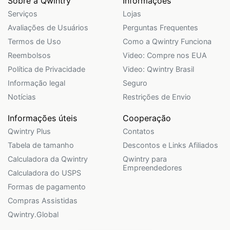
Sobre a Qwintry
Informações
Serviços
Lojas
Avaliações de Usuários
Perguntas Frequentes
Termos de Uso
Como a Qwintry Funciona
Reembolsos
Video: Compre nos EUA
Política de Privacidade
Video: Qwintry Brasil
Informação legal
Seguro
Notícias
Restrições de Envio
Informações úteis
Cooperação
Qwintry Plus
Contatos
Tabela de tamanho
Descontos e Links Afiliados
Calculadora da Qwintry
Qwintry para
Empreendedores
Calculadora do USPS
Formas de pagamento
Compras Assistidas
Qwintry.Global