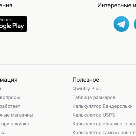
ения
Интересные и
мация
Полезное
и
Qwintry Plus
 вопросы
Таблица размеров
 работает
Калькулятор Бандерольки
рные магазины
Калькулятор USPS
 при покупке
Калькулятор объемного ве
вка
Калькулятор таможенных 