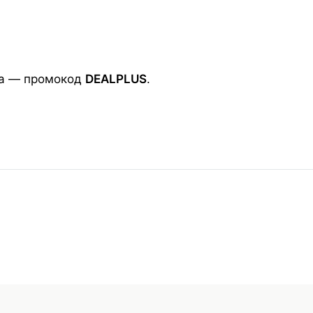
за — промокод
DEALPLUS
.