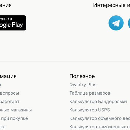
ения
Интересные и
мация
Полезное
и
Qwintry Plus
 вопросы
Таблица размеров
 работает
Калькулятор Бандерольки
рные магазины
Калькулятор USPS
 при покупке
Калькулятор объемного ве
вка
Калькулятор таможенных 