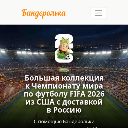
Как это работает
Услуги
Доставка
П
Где покупать
Большая коллекция
к Чемпионату мира
по футболу FIFA 2026
из США
с доставкой
в Россию
С помощью Бандерольки