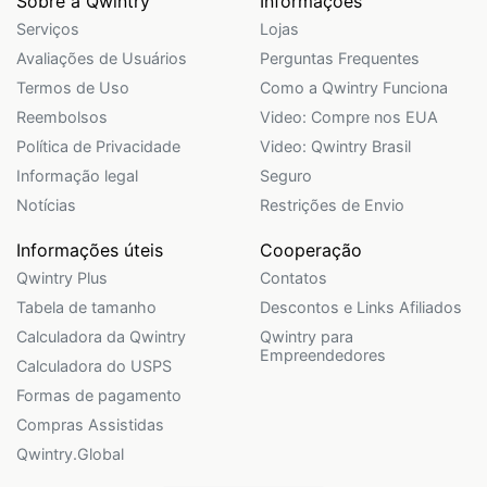
Sobre a Qwintry
Informações
Serviços
Lojas
Avaliações de Usuários
Perguntas Frequentes
Termos de Uso
Como a Qwintry Funciona
Reembolsos
Video: Compre nos EUA
Política de Privacidade
Video: Qwintry Brasil
Informação legal
Seguro
Notícias
Restrições de Envio
Informações úteis
Cooperação
Qwintry Plus
Contatos
Tabela de tamanho
Descontos e Links Afiliados
Calculadora da Qwintry
Qwintry para
Empreendedores
Calculadora do USPS
Formas de pagamento
Compras Assistidas
Qwintry.Global