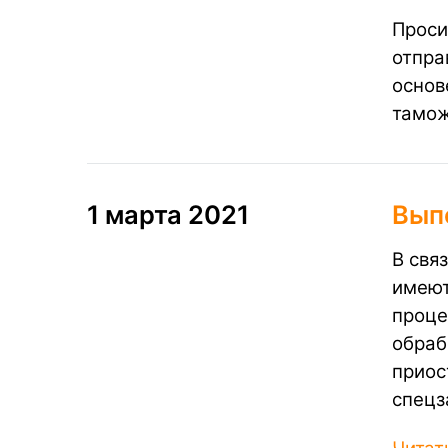
Проси
отпра
основ
тамож
1 марта 2021
Вып
В свя
имеют
проце
обраб
приос
спецз