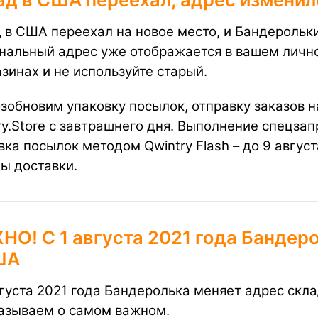
 в США переехал на новое место, и Бандерольк
нальный адрес уже отображается в вашем лично
азинах и не используйте старый.
зобновим упаковку посылок, отправку заказов 
y.Store
с завтрашнего дня. Выполнение спецзапр
вка посылок методом Qwintry Flash – до 9 авгус
ы доставки.
О! ​С 1 августа 2021 года Бандер
ША
вгуста 2021 года Бандеролька меняет адрес скла
азываем о самом важном.