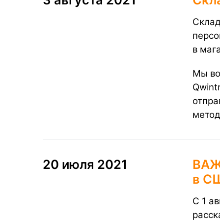
Склад
персо
в маг
Мы во
Qwintr
отпра
метод
20 июля 2021
ВАЖН
в С
С 1 а
расск