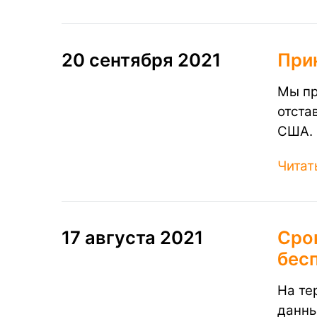
20 сентября 2021
При
Мы пр
отста
США. 
Читат
17 августа 2021
Срок
бес
На те
данны