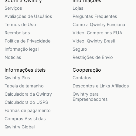
Sobre a Qwintry
Informações
Serviços
Lojas
Avaliações de Usuários
Perguntas Frequentes
Termos de Uso
Como a Qwintry Funciona
Reembolsos
Video: Compre nos EUA
Política de Privacidade
Video: Qwintry Brasil
Informação legal
Seguro
Notícias
Restrições de Envio
Informações úteis
Cooperação
Qwintry Plus
Contatos
Tabela de tamanho
Descontos e Links Afiliados
Calculadora da Qwintry
Qwintry para
Empreendedores
Calculadora do USPS
Formas de pagamento
Compras Assistidas
Qwintry.Global