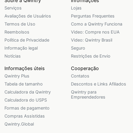
Sobre a Qwintry
Informações
Serviços
Lojas
Avaliações de Usuários
Perguntas Frequentes
Termos de Uso
Como a Qwintry Funciona
Reembolsos
Video: Compre nos EUA
Política de Privacidade
Video: Qwintry Brasil
Informação legal
Seguro
Notícias
Restrições de Envio
Informações úteis
Cooperação
Qwintry Plus
Contatos
Tabela de tamanho
Descontos e Links Afiliados
Calculadora da Qwintry
Qwintry para
Empreendedores
Calculadora do USPS
Formas de pagamento
Compras Assistidas
Qwintry.Global