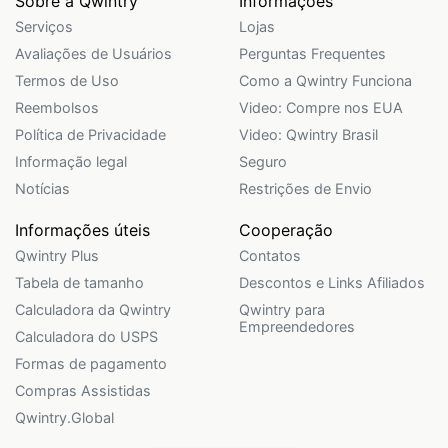
Sobre a Qwintry
Informações
Serviços
Lojas
Avaliações de Usuários
Perguntas Frequentes
Termos de Uso
Como a Qwintry Funciona
Reembolsos
Video: Compre nos EUA
Política de Privacidade
Video: Qwintry Brasil
Informação legal
Seguro
Notícias
Restrições de Envio
Informações úteis
Cooperação
Qwintry Plus
Contatos
Tabela de tamanho
Descontos e Links Afiliados
Calculadora da Qwintry
Qwintry para
Empreendedores
Calculadora do USPS
Formas de pagamento
Compras Assistidas
Qwintry.Global