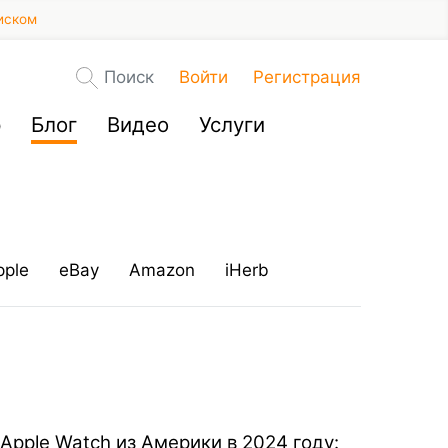
иском
Поиск
Войти
Регистрация
р
Блог
Видео
Услуги
pple
eBay
Amazon
iHerb
Apple Watch из Америки в 2024 году: