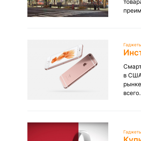
товар
преим
Гаджеты
Инс
Смарт
в США
рынке
всего
Гаджеты
Купи