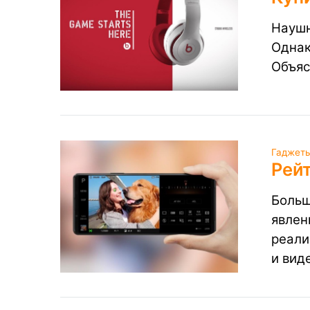
Наушн
Однак
Объяс
Гаджеты
Рей
Больш
явлен
реали
и вид