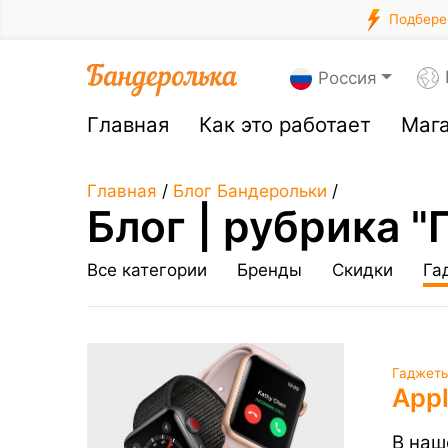
Подберем
Россия
Главная
Как это работает
Маг
Главная
/
Блог Бандерольки
/
Блог | рубрика 
Все категории
Бренды
Скидки
Га
Гаджеты
App
В наш