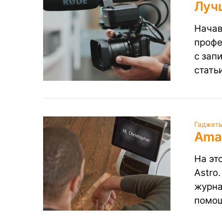
Луч
Начав
профе
с зап
стать
Гаджеты
Amaz
На эт
Astro
журна
помо