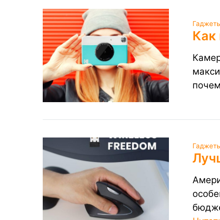
Гаджеты
Как
Камер
макси
почем
Гаджеты
Луч
Амери
особе
бюдже