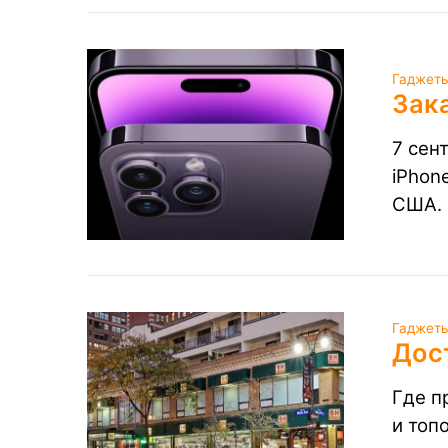
Гаджеты
Зака
7 сен
iPhone
США.
Гаджеты
Дост
Где п
и топ