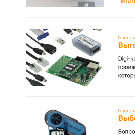
Читат
Гаджеты
Выго
Digi-
произ
котор
Гаджеты
Выб
Вопро