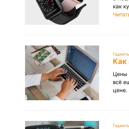
как к
Читат
Гаджеты
Как 
Цены 
всё е
цене.
Гаджеты