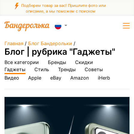
Подберем товар за вас! Пришлите фото или
описание, а мы поможем с поиском
Главная
/
Блог Бандерольки
/
Блог | рубрика "Гаджеты"
Все категории
Бренды
Скидки
Гаджеты
Стиль
Тренды
Советы
Видео
Apple
eBay
Amazon
iHerb