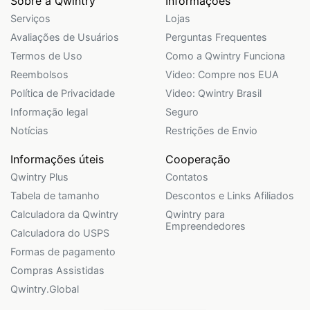
Sobre a Qwintry
Informações
Serviços
Lojas
Avaliações de Usuários
Perguntas Frequentes
Termos de Uso
Como a Qwintry Funciona
Reembolsos
Video: Compre nos EUA
Política de Privacidade
Video: Qwintry Brasil
Informação legal
Seguro
Notícias
Restrições de Envio
Informações úteis
Cooperação
Qwintry Plus
Contatos
Tabela de tamanho
Descontos e Links Afiliados
Calculadora da Qwintry
Qwintry para
Empreendedores
Calculadora do USPS
Formas de pagamento
Compras Assistidas
Qwintry.Global