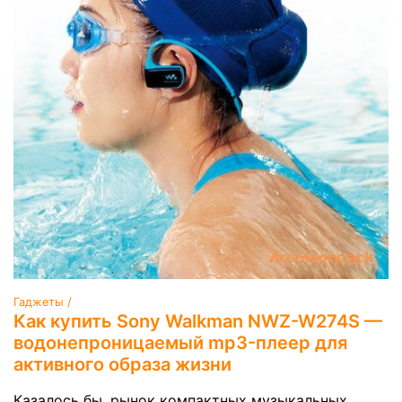
Гаджеты /
Как купить Sony Walkman NWZ-W274S —
водонепроницаемый mp3-плеер для
активного образа жизни
Казалось бы, рынок компактных музыкальных