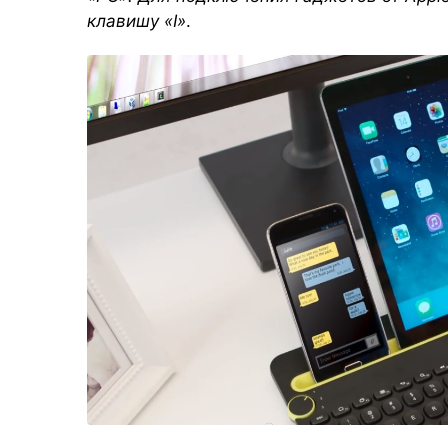
клавишу «I»
.