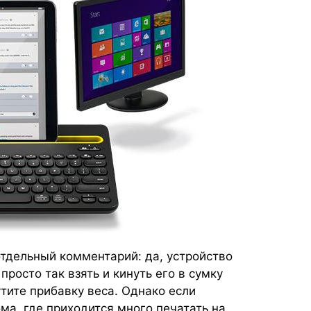
 отдельный комментарий: да, устройство
росто так взять и кинуть его в сумку
тите прибавку веса. Однако если
ма, где приходится много печатать на