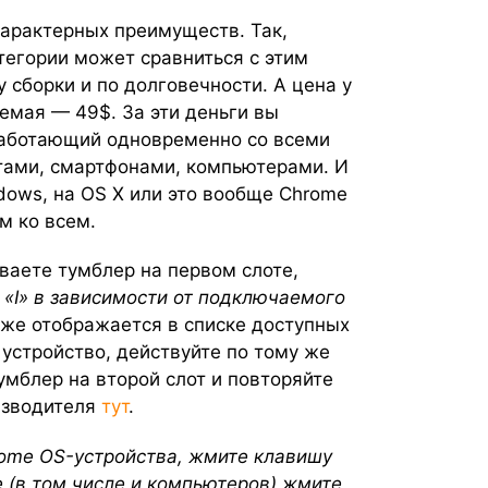
 характерных преимуществ. Так,
тегории может сравниться с этим
сборки и по долговечности. А цена у
емая — 49$. За эти деньги вы
работающий одновременно со всеми
етами, смартфонами, компьютерами. И
ndows, на OS X или это вообще Chrome
м ко всем.
ваете тумблер на первом слоте,
 «I» в зависимости от
подключаемого
 уже отображается в списке доступных
устройство, действуйте по тому же
умблер на второй слот и повторяйте
изводителя
тут
.
rome OS-устройства, жмите клавишу
 (в том числе и компьютеров) жмите