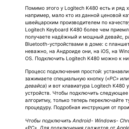
Помимо этого у Logitech K480 есть и ряд
например, мало кто из данной ценовой ка
швейцарским производителем по качеству 
Logitech Keyboard K480 более чем приемл
получаете надёжный и мощный девайс, 
Bluetooth-устройствами в доме: с планш
неважно, на Андроиде они, на iOS, на Wi
OS. Подключить Logitech K480 можно к ни
Процесс подключения простой: устанавли
зажимаете специальную кнопку (
«PC» или
девайса
) и вот клавиатура Logitech K480
устройств. Чтобы подключить следующее 
алгоритму, только теперь переключайте т
процедуру. Подробная инструкция от про
Чтобы подключить Android- Windows- Ch
«PC». Для подключения гаджетов от Apple