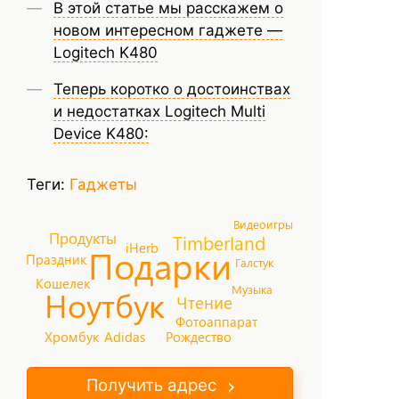
В этой статье мы расскажем о
новом интересном гаджете —
Logitech K480
Теперь коротко о достоинствах
и недостатках Logitech Multi
Device K480:
Теги:
Гаджеты
Видеоигры
Продукты
Timberland
iHerb
Подарки
Праздник
Галстук
Кошелек
Музыка
Ноутбук
Чтение
Фотоаппарат
Хромбук
Adidas
Рождество
Получить адрес