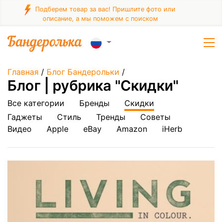
Подберем товар за вас! Пришлите фото или
описание, а мы поможем с поиском
Главная
/
Блог Бандерольки
/
Блог | рубрика "Скидки"
Все категории
Бренды
Скидки
Гаджеты
Стиль
Тренды
Советы
Видео
Apple
eBay
Amazon
iHerb