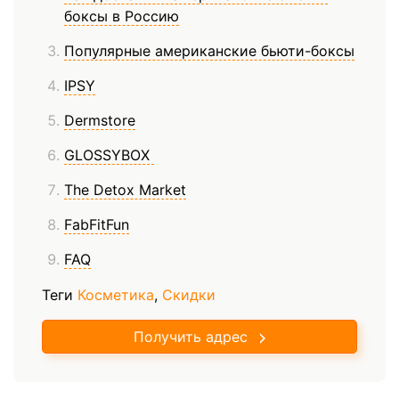
боксы в Россию
Популярные американские бьюти-боксы
IPSY
Dermstore
GLOSSYBOX
The Detox Market
FabFitFun
FAQ
Теги
Косметика
,
Скидки
Получить адрес