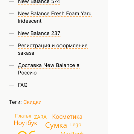
New Balance 574
New Balance Fresh Foam Yaru
Iridescent
New Balance 237
Регистрация и оформление
заказа
Доставка New Balance в
Россию
FAQ
Теги:
Скидки
Косметика
Платья
ZARA
Ноутбук
Сумка
Lego
MacBook