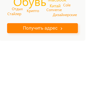
Обувь
Cole
Китай
Отдых
Converse
Крипто
Стайлер
Дизайнерские
Получить адрес