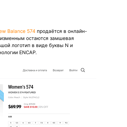
ew Balance 574
продаётся в онлайн-
Неизменным остаются замшевая
шой логотип в виде буквы N и
нологии ENCAP.