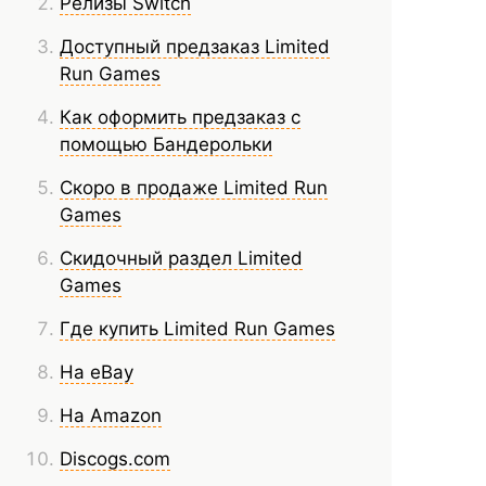
Релизы Switch
Доступный предзаказ Limited
Run Games
Как оформить предзаказ с
помощью Бандерольки
Скоро в продаже Limited Run
Games
Скидочный раздел Limited
Games
Где купить Limited Run Games
На eBay
Нa Amazon
Discogs.com