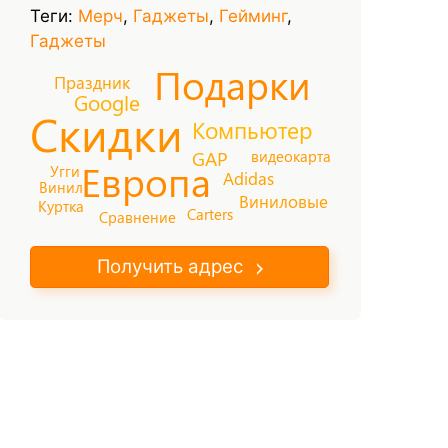
Теги:
Мерч
,
Гаджеты
,
Гейминг
,
Гаджеты
Подарки
Праздник
Google
Скидки
Компьютер
видеокарта
GAP
Европа
Угги
Adidas
Винил
Виниловые
Куртка
Carters
Сравнение
Получить адрес