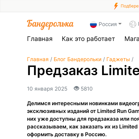
Подберем
Россия
Главная
Как это работает
Маг
Главная
/
Блог Бандерольки
/
Гаджеты
/
Предзаказ Limit
10 января 2025
5810
Делимся интересными новинками видеогр 
эксклюзивных изданий от Limited Run Gam
них уже доступны для предзаказа или по
рассказываем, как заказать их из Limite
оформить доставку в Россию.