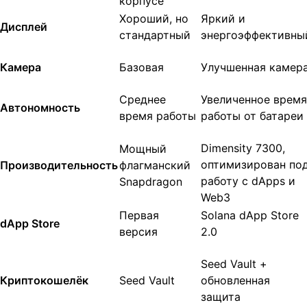
корпусе
Хороший, но
Яркий и
Дисплей
стандартный
энергоэффективны
Камера
Базовая
Улучшенная камер
Среднее
Увеличенное время
Автономность
время работы
работы от батареи
Dimensity 7300,
Мощный
оптимизирован по
Производительность
флагманский
работу с dApps и
Snapdragon
Web3
Первая
Solana dApp Store
dApp Store
версия
2.0
Seed Vault +
Криптокошелёк
Seed Vault
обновленная
защита