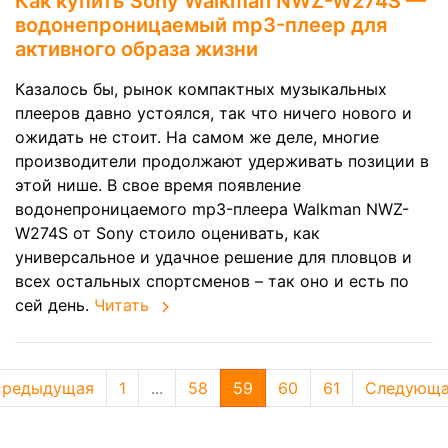
Как купить Sony Walkman NWZ-W274S —
водонепроницаемый mp3-плеер для
активного образа жизни
Казалось бы, рынок компактных музыкальных
плееров давно устоялся, так что ничего нового и
ожидать не стоит. На самом же деле, многие
производители продолжают удерживать позиции в
этой нише. В свое время появление
водонепроницаемого mp3-плеера Walkman NWZ-
W274S от Sony стоило оценивать, как
универсальное и удачное решение для пловцов и
всех остальных спортсменов – так оно и есть по
сей день.
Читать
редыдущая
1
...
58
59
60
61
Следующ