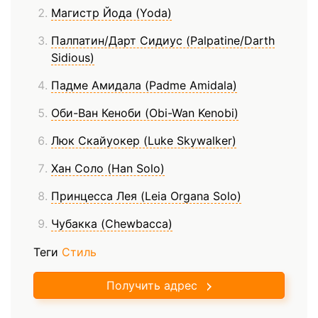
Магистр Йода (Yoda)
Палпатин/Дарт Сидиус (Palpatine/Darth
Sidious)
Падме Амидала (Padme Amidala)
Оби-Ван Кеноби (Obi-Wan Kenobi)
Люк Скайуокер (Luke Skywalker)
Хан Соло (Han Solo)
Принцесса Лея (Leia Organa Solo)
Чубакка (Chewbacca)
Теги
Стиль
Получить адрес