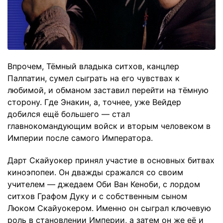
Впрочем, Тёмный владыка ситхов, канцлер
Палпатин, сумел сыграть на его чувствах к
любимой, и обманом заставил перейти на тёмную
сторону. Где Энакин, а, точнее, уже Вейдер
добился ещё большего — стал
главнокомандующим войск и вторым человеком в
Империи после самого Императора.
Дарт Скайуокер принял участие в основных битвах
киноэпопеи. Он дважды сражался со своим
учителем — джедаем Оби Ван Кеноби, с лордом
ситхов Графом Дуку и с собственным сыном
Люком Скайуокером. Именно он сыграл ключевую
роль в становлении Империи, а затем он же её и