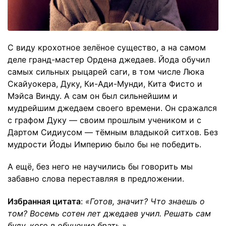
С виду крохотное зелёное существо, а на самом
деле гранд-мастер Ордена джедаев. Йода обучил
самых сильных рыцарей саги, в том числе Люка
Скайуокера, Дуку, Ки-Ади-Мунди, Кита Фисто и
Мэйса Винду. А сам он был сильнейшим и
мудрейшим джедаем своего времени. Он сражался
с графом Дуку — своим прошлым учеником и с
Дартом Сидиусом — тёмным владыкой ситхов. Без
мудрости Йоды Империю было бы не победить.
А ещё, без него не научились бы говорить мы
забавно слова переставляя в предложении.
Избранная цитата
:
«Готов, значит? Что знаешь о
том? Восемь сотен лет джедаев учил. Решать сам
буду, кого в обучение брать.»