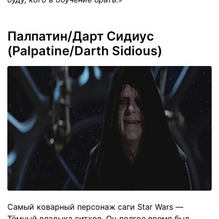
Палпатин/Дарт Сидиус
(Palpatine/Darth Sidious)
Самый коварный персонаж саги Star Wars —
Тёмный владыка ситхов. Он долгое время был