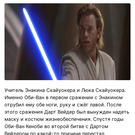
Учитель Энакина Скайуокера и Люка Скайуокера.
Именно Оби-Ван в первом сражении с Энакином
отрубил ему обе ноги, руку и сжёг лавой. После
этого сражения Дарт Вейдер был вынужден надеть
маску и костюм жизнеобеспечения. Спустя годы
Оби-Ван Кеноби во второй битве с Дартом
Вейдером по какой-то причине перестал