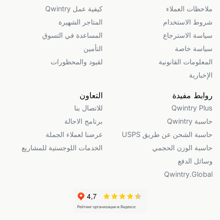
ملاحظات العملاء
كيفية عمل Qwintry
شروط الاستخدام
المتاجر الشهيرة
سياسة الاسترجاع
المساعدة في التسوق
سياسة خاصة
التأمين
المعلومات القانونية
لقيود والمحظورات
الإخبارية
روابط مفيدة
التعاون
Qwintry Plus
للاتصال بنا
حاسبة Qwintry
برنامج الاحالة
حاسبة الشحن عن طريق USPS
عرضنا لعملاء الجملة
حاسبة الوزن الحجمي
الخدمات اللوجستية للمشاريع
وسائل الدفع
Qwintry.Global