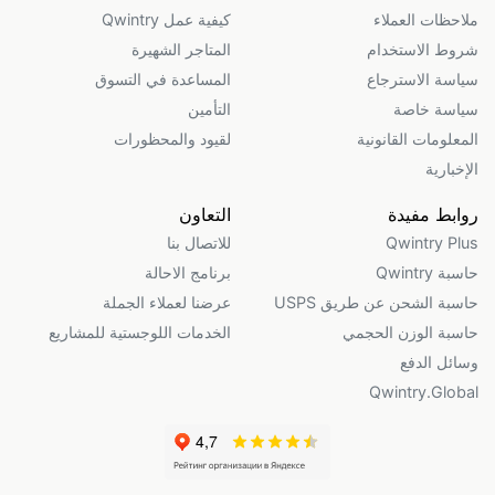
ملاحظات العملاء
كيفية عمل Qwintry
شروط الاستخدام
المتاجر الشهيرة
سياسة الاسترجاع
المساعدة في التسوق
سياسة خاصة
التأمين
المعلومات القانونية
لقيود والمحظورات
الإخبارية
روابط مفيدة
التعاون
Qwintry Plus
للاتصال بنا
حاسبة Qwintry
برنامج الاحالة
حاسبة الشحن عن طريق USPS
عرضنا لعملاء الجملة
حاسبة الوزن الحجمي
الخدمات اللوجستية للمشاريع
وسائل الدفع
Qwintry.Global