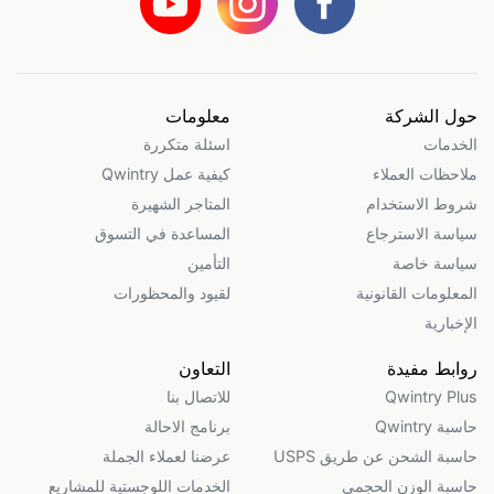
حول الشركة
معلومات
الخدمات
اسئلة متكررة
ملاحظات العملاء
كيفية عمل Qwintry
شروط الاستخدام
المتاجر الشهيرة
سياسة الاسترجاع
المساعدة في التسوق
سياسة خاصة
التأمين
المعلومات القانونية
لقيود والمحظورات
الإخبارية
روابط مفيدة
التعاون
Qwintry Plus
للاتصال بنا
حاسبة Qwintry
برنامج الاحالة
حاسبة الشحن عن طريق USPS
عرضنا لعملاء الجملة
حاسبة الوزن الحجمي
الخدمات اللوجستية للمشاريع