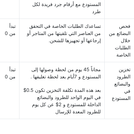
المستودع مع أرقام جرد فريدة لكل
طرد
فحص
تساعدك الطلبات الخاصة في التحقق
تبدأ
البضائع من
من العناصر التي تلقيتها من المتاجر أو
من 0
خلال
إرجاعها أو تجهيزها للشحن.
الطلبات
الخاصة
تخزين
مجاناً 45 يوم من لحظة وصولها إلى
تبدأ
الطرود
المستودع و 7أيام بعد لحظة تغليفها .
من 0
والبضائع
بعد هذه المدة تكلفة التخزين تكون 0.5$
في
في اليوم الواحد للطرود والبضائع
المستودع
الداخلة للمستودع و 2$ عن كل يوم
للطرود المعدة للإرسال