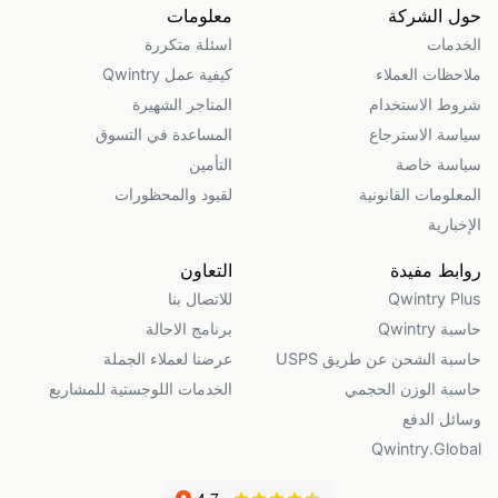
حول الشركة
معلومات
الخدمات
اسئلة متكررة
ملاحظات العملاء
كيفية عمل Qwintry
شروط الاستخدام
المتاجر الشهيرة
سياسة الاسترجاع
المساعدة في التسوق
سياسة خاصة
التأمين
المعلومات القانونية
لقيود والمحظورات
الإخبارية
روابط مفيدة
التعاون
Qwintry Plus
للاتصال بنا
حاسبة Qwintry
برنامج الاحالة
حاسبة الشحن عن طريق USPS
عرضنا لعملاء الجملة
حاسبة الوزن الحجمي
الخدمات اللوجستية للمشاريع
وسائل الدفع
Qwintry.Global