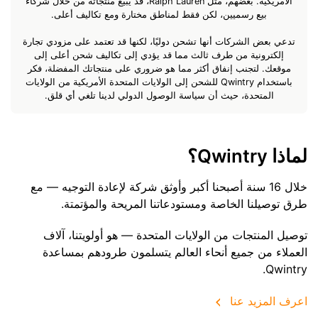
الأمريكية. بعضهم، مثل Ralph Lauren، قد يبيع منتجاته من خلال شركاء
بيع رسميين، لكن فقط لمناطق مختارة ومع تكاليف أعلى.
تدعي بعض الشركات أنها تشحن دوليًا، لكنها قد تعتمد على مزودي تجارة
إلكترونية من طرف ثالث مما قد يؤدي إلى تكاليف شحن أعلى إلى
موقعك. لتجنب إنفاق أكثر مما هو ضروري على منتجاتك المفضلة، فكر
باستخدام Qwintry للشحن إلى الولايات المتحدة الأمريكية من الولايات
المتحدة، حيث أن سياسة الوصول الدولي لدينا تلغي أي قلق.
لماذا Qwintry؟
خلال 16 سنة أصبحنا أكبر وأوثق شركة لإعادة التوجيه — مع
طرق توصيلنا الخاصة ومستودعاتنا المريحة والمؤتمتة.
توصيل المنتجات من الولايات المتحدة — هو أولويتنا، آلاف
العملاء من جميع أنحاء العالم يتسلمون طرودهم بمساعدة
Qwintry.
اعرف المزيد عنا