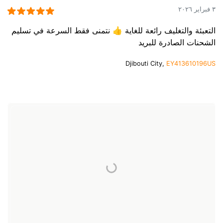
٣ فبراير ٢٠٢٦
التعبئة والتغليف رائعة للغاية 👍 نتمنى فقط السرعة في تسليم
الشحنات الصادرة للبريد
Djibouti City,
EY413610196US