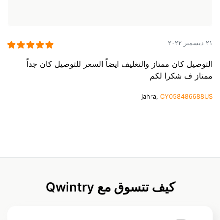
٢١ ديسمبر ٢٠٢٢
التوصيل كان ممتاز والتغليف ايضاً السعر للتوصيل كان جداً
ممتاز ف شكرا لكم
jahra,
CY058486688US
كيف تتسوق مع Qwintry