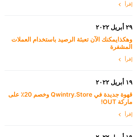
إقرأ
٢٩ أبريل ٢٠٢٢
وهكذايمكنك الآن تعبئة الرصيد باستخدام العملات
المشفرة
إقرأ
١٩ أبريل ٢٠٢٢
قهوة جديدة في Qwintry.Store وخصم 20٪ على
ماركة OUT!
إقرأ