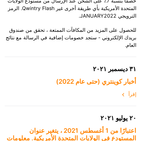
خصمًا بنسبة 7٪ على الشحن عند الإرسال من مستودع الولايات
المتحدة الأمريكية بأي طريقة أخرى غير Qwintry Flash. الرمز
الترويجي JANUARY2022.
للحصول على المزيد من المكافآت الممتعة ، تحقق من صندوق
بريدك الإلكتروني - ستجد خصومات إضافية في الرسالة مع نتائج
العام.
٣١ ديسمبر ٢٠٢١
أخبار كوينتري (حتى عام 2022)
إقرأ
٢٠ يوليو ٢٠٢١
اعتبارًا من 1 أغسطس 2021 ، يتغير عنوان
المستودع في الولايات المتحدة الأمريكية. معلومات