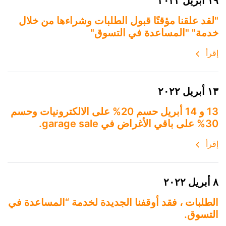
١٩ أبريل ٢٠٢٢
"لقد علقنا مؤقتًا قبول الطلبات وشراءها من خلال
خدمة" "المساعدة في التسوق"
إقرأ
١٣ أبريل ٢٠٢٢
13 و 14 أبريل حسم 20% على الالكترونيات وحسم
30% على باقي الأغراض في garage sale.
إقرأ
٨ أبريل ٢٠٢٢
الطلبات ، فقد أوقفنا الجديدة لخدمة “المساعدة في
التسوق.