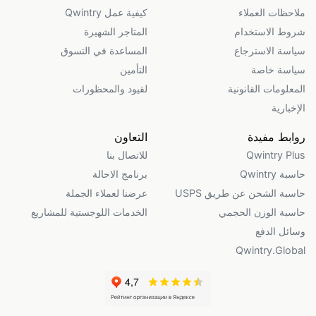
ملاحظات العملاء
كيفية عمل Qwintry
شروط الاستخدام
المتاجر الشهيرة
سياسة الاسترجاع
المساعدة في التسوق
سياسة خاصة
التأمين
المعلومات القانونية
لقيود والمحظورات
الإخبارية
روابط مفيدة
التعاون
Qwintry Plus
للاتصال بنا
حاسبة Qwintry
برنامج الاحالة
حاسبة الشحن عن طريق USPS
عرضنا لعملاء الجملة
حاسبة الوزن الحجمي
الخدمات اللوجستية للمشاريع
وسائل الدفع
Qwintry.Global