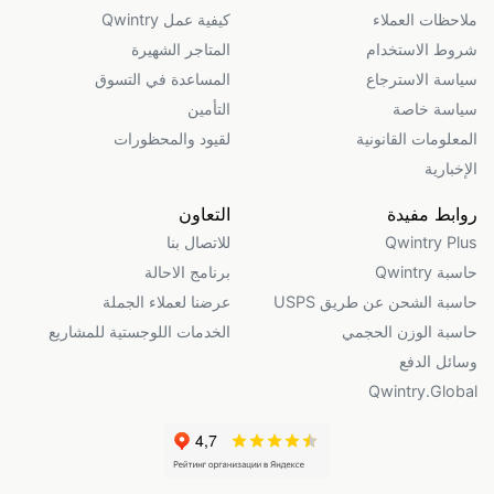
ملاحظات العملاء
كيفية عمل Qwintry
شروط الاستخدام
المتاجر الشهيرة
سياسة الاسترجاع
المساعدة في التسوق
سياسة خاصة
التأمين
المعلومات القانونية
لقيود والمحظورات
الإخبارية
روابط مفيدة
التعاون
Qwintry Plus
للاتصال بنا
حاسبة Qwintry
برنامج الاحالة
حاسبة الشحن عن طريق USPS
عرضنا لعملاء الجملة
حاسبة الوزن الحجمي
الخدمات اللوجستية للمشاريع
وسائل الدفع
Qwintry.Global