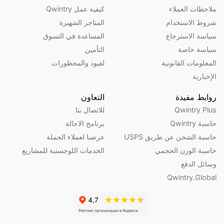
ملاحظات العملاء
كيفية عمل Qwintry
شروط الاستخدام
المتاجر الشهيرة
سياسة الاسترجاع
المساعدة في التسوق
سياسة خاصة
التأمين
المعلومات القانونية
لقيود والمحظورات
الإخبارية
روابط مفيدة
التعاون
Qwintry Plus
للاتصال بنا
حاسبة Qwintry
برنامج الاحالة
حاسبة الشحن عن طريق USPS
عرضنا لعملاء الجملة
حاسبة الوزن الحجمي
الخدمات اللوجستية للمشاريع
وسائل الدفع
Qwintry.Global