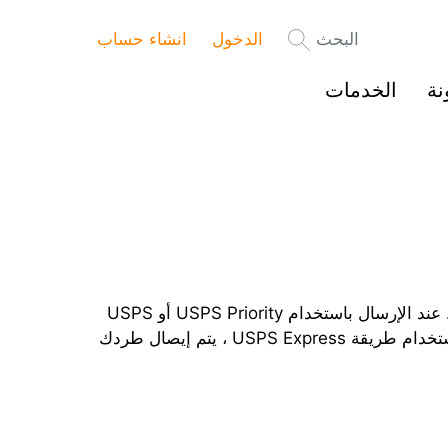
البحث
الدخول
انشاء حساب
نة
الخدمات
يعتمد مكان استلام الطرود على طريقة الشحن المختارة. عند الإرسال باستخدام USPS Priority أو USPS
First Class ، يمكنك استلام الطرد في مكتب البريد ، باستخدام طريقة USPS Express ، يتم إيصال طردك