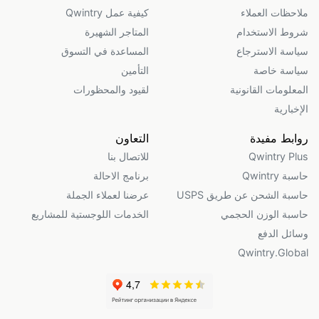
ملاحظات العملاء
كيفية عمل Qwintry
شروط الاستخدام
المتاجر الشهيرة
سياسة الاسترجاع
المساعدة في التسوق
سياسة خاصة
التأمين
المعلومات القانونية
لقيود والمحظورات
الإخبارية
روابط مفيدة
التعاون
Qwintry Plus
للاتصال بنا
حاسبة Qwintry
برنامج الاحالة
حاسبة الشحن عن طريق USPS
عرضنا لعملاء الجملة
حاسبة الوزن الحجمي
الخدمات اللوجستية للمشاريع
وسائل الدفع
Qwintry.Global