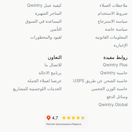
ملاحظات العملاء
كيفية عمل Qwintry
شروط الاستخدام
المتاجر الشهيرة
سياسة الاسترجاع
المساعدة في التسوق
سياسة خاصة
التأمين
المعلومات القانونية
لقيود والمحظورات
الإخبارية
روابط مفيدة
التعاون
Qwintry Plus
للاتصال بنا
حاسبة Qwintry
برنامج الاحالة
حاسبة الشحن عن طريق USPS
عرضنا لعملاء الجملة
حاسبة الوزن الحجمي
الخدمات اللوجستية للمشاريع
وسائل الدفع
Qwintry.Global